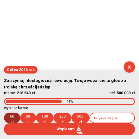
×
Cel na 2026 rok
Zatrzymaj ideologiczną rewolucję. Twoje wsparcie to głos za
Polską chrześcijańską!
mamy:
218 543 zł
cel:
500 000 zł
44%
wybierz kwotę:
60
80
100
200
500
zł
zł
zł
zł
zł
Wspieram