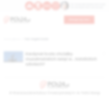
Św. Teresy Benedykty od Krzyża
Św. Kandydy Marii od Jezusa
Wesprzyj nas
Strona główna
TAG: Angelo Scolia
Kardynał Scola chciałby
muzułmańskich świąt w… katolickich
szkołach?
© Stowarzyszenie Kultury Chrześcijańskiej im. ks. Piotra Skargi
2026-08-09 08:19:58