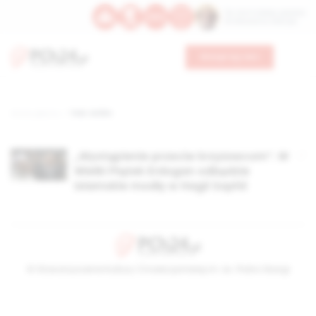
Św. Hormizdasa, papieża
Bł. Oktawiana, biskupa
Wesprzyj nas
Strona główna
TAG: Anfim
„Wystąpienie przeciw krzyżowcom”. W
Wielki Piątek Erdogan odbędzie
islamskie modły w Hagii Sophii
© Stowarzyszenie Kultury Chrześcijańskiej im. ks. Piotra Skargi
2026-08-06 03:59:13