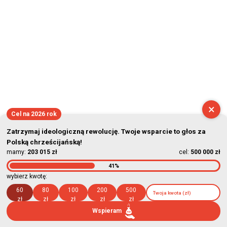
×
Cel na 2026 rok
Zatrzymaj ideologiczną rewolucję. Twoje wsparcie to głos za
Polską chrześcijańską!
mamy:
203 015 zł
cel:
500 000 zł
41%
wybierz kwotę:
60
80
100
200
500
zł
zł
zł
zł
zł
Wspieram