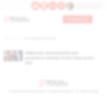
Św. Hormizdasa, papieża
Bł. Oktawiana, biskupa
Wesprzyj nas
Strona główna
TAG: aneksja Strefy Gazy
Większość Amerykanów jest
przeciwna aneksji Strefy Gazy przez
USA
© Stowarzyszenie Kultury Chrześcijańskiej im. ks. Piotra Skargi
2026-08-06 16:29:54