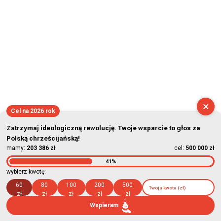
×
Cel na 2026 rok
Zatrzymaj ideologiczną rewolucję. Twoje wsparcie to głos za
Polską chrześcijańską!
mamy:
203 386 zł
cel:
500 000 zł
41%
wybierz kwotę:
60
80
100
200
500
zł
zł
zł
zł
zł
Wspieram