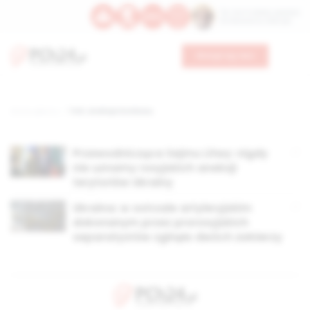
Św. Hormizdasa, papieża
Bł. Oktawiana, biskupa
Wesprzyj nas
Strona główna
TAG: aneksja Donbasu
Przewodnicząca Sejmu Litwy: nigdy
nie uznamy rosyjskich aneksji
terytoriów Ukrainy
Ukraina: w ostrzale artyleryjskim
dokonanym przez prorosyjskich
separatystów zginęło dwóch żołnierzy