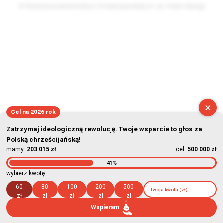
© Stowarzyszenie Kultury Chrześcijańskiej im. ks. Piotra Skargi
2026-08-06 04:35:55
×
Cel na 2026 rok
Zatrzymaj ideologiczną rewolucję. Twoje wsparcie to głos za
Polską chrześcijańską!
mamy:
203 015 zł
cel:
500 000 zł
41%
wybierz kwotę:
60
80
100
200
500
zł
zł
zł
zł
zł
Wspieram