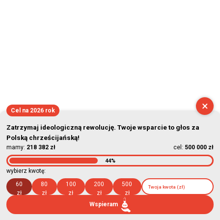
×
Cel na 2026 rok
Zatrzymaj ideologiczną rewolucję. Twoje wsparcie to głos za
Polską chrześcijańską!
mamy:
218 382 zł
cel:
500 000 zł
44%
wybierz kwotę:
60
80
100
200
500
zł
zł
zł
zł
zł
Wspieram