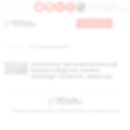
Św. Kajetana z Thieny
Bł. Edmunda Bojanowskiego
Wesprzyj nas
Strona główna
TAG: andrzej wielowieyski
„Intronizacja” jako pogański obyczaj?
Szokująca diagnoza „katolika
otwartego” na łamach „Wyborczej”
© Stowarzyszenie Kultury Chrześcijańskiej im. ks. Piotra Skargi
2026-08-07 20:26:01