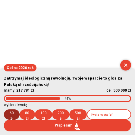
×
Cel na 2026 rok
Zatrzymaj ideologiczną rewolucję. Twoje wsparcie to głos za
Polską chrześcijańską!
mamy:
217 781 zł
cel:
500 000 zł
44%
wybierz kwotę:
60
80
100
200
500
zł
zł
zł
zł
zł
Wspieram