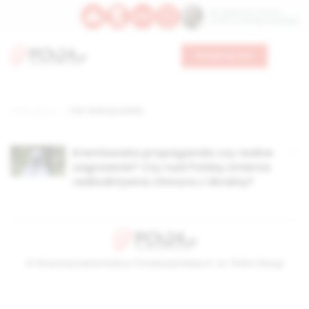
Św. Kajetana z Thieny
Bł. Edmunda Bojanowskiego
Wesprzyj nas
Strona główna
TAG: andrzej solecki
Kremlowska propaganda czy realne
zagrożenie? Czy nad Polskę zmierza
radioaktywna chmura z Ukrainy?
© Stowarzyszenie Kultury Chrześcijańskiej im. ks. Piotra Skargi
2026-08-07 12:11:47