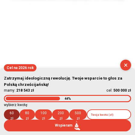
2026-08-10 05:28:33
×
Cel na 2026 rok
Zatrzymaj ideologiczną rewolucję. Twoje wsparcie to głos za
Polską chrześcijańską!
mamy:
218 543 zł
cel:
500 000 zł
44%
wybierz kwotę:
60
80
100
200
500
zł
zł
zł
zł
zł
Wspieram