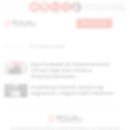
Św. Wawrzyńca, męczennika
Św. Amadeusza Portugalskiego
Wesprzyj nas
Strona główna
TAG: Andrzej Przybylski
Abp Przybylski do katechumenów:
Chrzest daje nam udział w
Zmartwychwstaniu
Arcybiskup Katowic obmył nogi
migrantom z Nigerii, Indii, Pakistanu
© Stowarzyszenie Kultury Chrześcijańskiej im. ks. Piotra Skargi