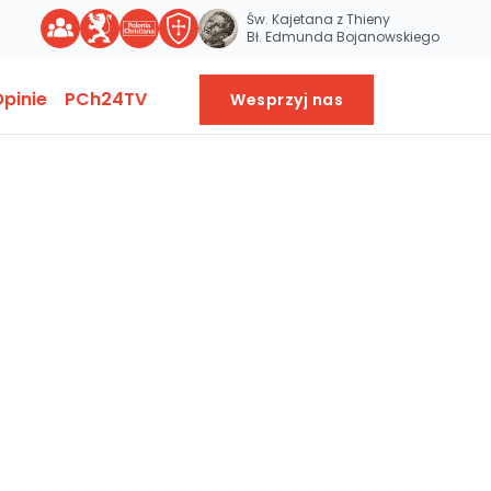
Św. Kajetana z Thieny
Bł. Edmunda Bojanowskiego
pinie
PCh24TV
Wesprzyj nas