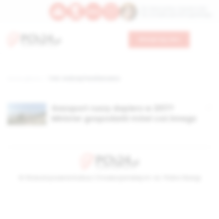
Św. Wawrzyńca, męczennika
Św. Amadeusza Portugalskiego
Wesprzyj nas
Strona główna
TAG: Andrzej Parafianowicz
Gazoport ruszy dopiero w 2017?
Minister gospodarki mówi coś innego
© Stowarzyszenie Kultury Chrześcijańskiej im. ks. Piotra Skargi
2026-08-10 08:31:29