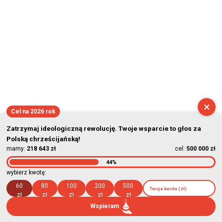
×
Cel na 2026 rok
Zatrzymaj ideologiczną rewolucję. Twoje wsparcie to głos za
Polską chrześcijańską!
mamy:
218 643 zł
cel:
500 000 zł
44%
wybierz kwotę:
60
80
100
200
500
zł
zł
zł
zł
zł
Wspieram