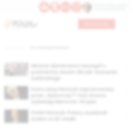
Św. Hormizdasa, papieża
Bł. Oktawiana, biskupa
Wesprzyj nas
Strona główna
TAG: andrzej paczkowski
Minister Macierewicz wystąpił o
pośmiertny awans dla płk. Ryszarda
Kuklińskiego
Komu służy historyk wypromowany
przez „Wyborczą”? Tezy Grossa
wybielają Niemców i Rosjan
Polski historyk: Polacy wydawali
Żydów za litr wódki