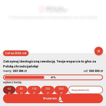
© Stowarzyszenie Kultury Chrześcijańskiej im. ks. Piotra Skargi
2026-08-06 14:20:20
×
Cel na 2026 rok
Zatrzymaj ideologiczną rewolucję. Twoje wsparcie to głos za
Polską chrześcijańską!
mamy:
203 386 zł
cel:
500 000 zł
41%
wybierz kwotę:
60
80
100
200
500
zł
zł
zł
zł
zł
Wspieram