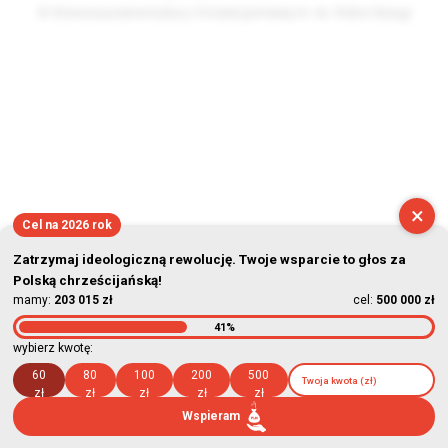
© Stowarzyszenie Kultury Chrześcijańskiej im. ks. Piotra Skargi
2026-08-06 04:36:40
×
Cel na 2026 rok
Zatrzymaj ideologiczną rewolucję. Twoje wsparcie to głos za
Polską chrześcijańską!
mamy:
203 015 zł
cel:
500 000 zł
41%
wybierz kwotę:
60
80
100
200
500
zł
zł
zł
zł
zł
Wspieram