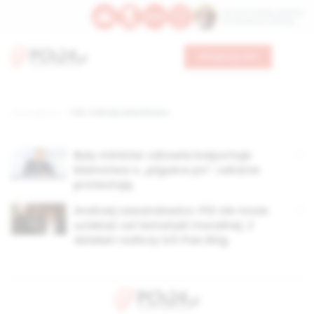
Św. Hormizdasa, papieża
Bł. Oktawiana, biskupa
Wesprzyj nas
Strona główna
TAG: Andrzej Lewandowicz
Były minister zdrowia kolportuje
kłamstwa o „pigułce po”. Lekarze
protestują
Andrzej Lewandowicz: PiS nie może
uciekać od tematyki moralnej. Z
działań rozliczy ich Pan Bóg