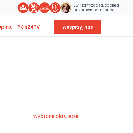
Św. Hormizdasa, papieża
Bł. Oktawiana, biskupa
pinie
PCh24TV
Wesprzyj nas
Wybrane dla Ciebie