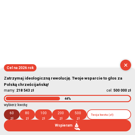
×
Cel na 2026 rok
Zatrzymaj ideologiczną rewolucję. Twoje wsparcie to głos za
Polską chrześcijańską!
mamy:
218 543 zł
cel:
500 000 zł
44%
wybierz kwotę:
60
80
100
200
500
zł
zł
zł
zł
zł
Wspieram