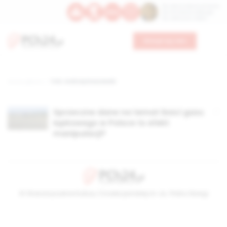
Św. Dominika Guzmana
Św. Emiliana, biskupa
Św. Zefiryna z Malii
Wesprzyj nas
Strona główna
TAG: Andrzej Kraszewski
Sprzeczne dane na temat ilości gazu
łupkowego w Polsce to efekt
manipulacji?
© Stowarzyszenie Kultury Chrześcijańskiej im. ks. Piotra Skargi
2026-08-08 12:07:09