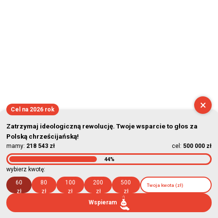
×
Cel na 2026 rok
Zatrzymaj ideologiczną rewolucję. Twoje wsparcie to głos za
Polską chrześcijańską!
mamy:
218 543 zł
cel:
500 000 zł
44%
wybierz kwotę:
60
80
100
200
500
zł
zł
zł
zł
zł
Wspieram