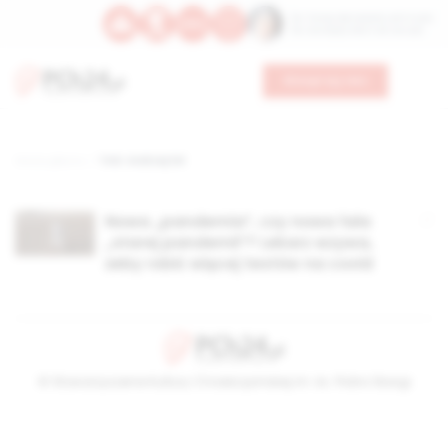
Św. Teresy Benedykty od Krzyża
Św. Kandydy Marii od Jezusa
Wesprzyj nas
Strona główna
TAG: Andrzej Fal
Nowa „pandemia”, czy nowa fala
„starej pandemii”? Lekarz wzywa,
żeby robić więcej testów na covid
© Stowarzyszenie Kultury Chrześcijańskiej im. ks. Piotra Skargi
2026-08-09 06:15:00