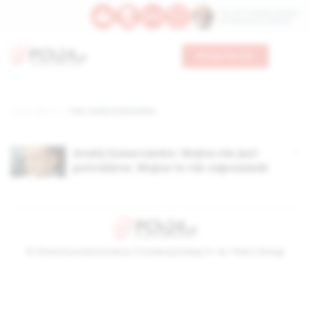
Św. Hormizdasa, papieża
Bł. Oktawiana, biskupa
Wesprzyj nas
Strona główna
TAG: Andrij Szewczenko
Andrij Szewczenko: Wojna nie jest
potrzebna. Wojna to nie odpowiedź
© Stowarzyszenie Kultury Chrześcijańskiej im. ks. Piotra Skargi
2026-08-06 01:51:31