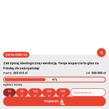
×
Cel na 2026 rok
Zatrzymaj ideologiczną rewolucję. Twoje wsparcie to głos za
Polską chrześcijańską!
mamy:
203 015 zł
cel:
500 000 zł
41%
wybierz kwotę:
60
80
100
200
500
zł
zł
zł
zł
zł
Wspieram