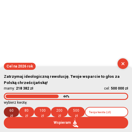
×
Cel na 2026 rok
Zatrzymaj ideologiczną rewolucję. Twoje wsparcie to głos za
Polską chrześcijańską!
mamy:
218 382 zł
cel:
500 000 zł
44%
wybierz kwotę:
60
80
100
200
500
zł
zł
zł
zł
zł
Wspieram