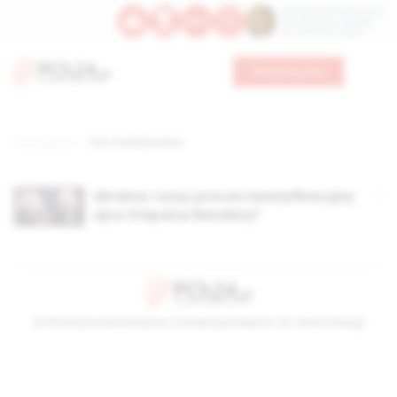
Św. Dominika Guzmana
Św. Emiliana, biskupa
Św. Zefiryna z Malii
Wesprzyj nas
Strona główna
TAG: Andrij Bandera
Ukraina: ruszy proces beatyfikacyjny
ojca Stepana Bandery?
© Stowarzyszenie Kultury Chrześcijańskiej im. ks. Piotra Skargi
2026-08-08 05:13:05