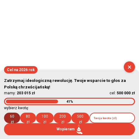
×
Cel na 2026 rok
Zatrzymaj ideologiczną rewolucję. Twoje wsparcie to głos za
Polską chrześcijańską!
mamy:
203 015 zł
cel:
500 000 zł
41%
wybierz kwotę:
60
80
100
200
500
zł
zł
zł
zł
zł
Wspieram