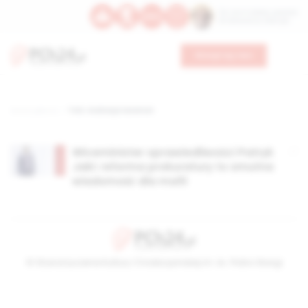
Św. Hormizdasa, papieża
Bł. Oktawiana, biskupa
Wesprzyj nas
Strona główna
TAG: Andrezje Seremet
Wiceminister sprawiedliwości Patryk
Jaki: reforma prokuratury to smutna
wiadomość dla mafii
© Stowarzyszenie Kultury Chrześcijańskiej im. ks. Piotra Skargi
2026-08-06 04:26:57