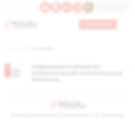
Św. Dominika Guzmana
Św. Emiliana, biskupa
Św. Zefiryna z Malii
Wesprzyj nas
Strona główna
TAG: andrejew
Wojskowe pismo prawnicze z
przypisami do prac komunistycznych
zbrodniarzy
© Stowarzyszenie Kultury Chrześcijańskiej im. ks. Piotra Skargi
2026-08-08 03:11:17