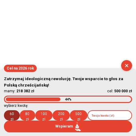
×
Cel na 2026 rok
Zatrzymaj ideologiczną rewolucję. Twoje wsparcie to głos za
Polską chrześcijańską!
mamy:
218 382 zł
cel:
500 000 zł
44%
wybierz kwotę:
60
80
100
200
500
zł
zł
zł
zł
zł
Wspieram