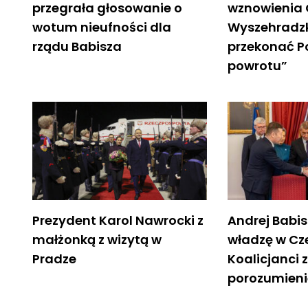
przegrała głosowanie o
wznowienia
wotum nieufności dla
Wyszehradzk
rządu Babisza
przekonać P
powrotu”
Prezydent Karol Nawrocki z
Andrej Babis
małżonką z wizytą w
władzę w Cz
Pradze
Koalicjanci 
porozumieni