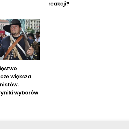
reakcji?
cięstwo
zcze większa
nistów.
yniki wyborów