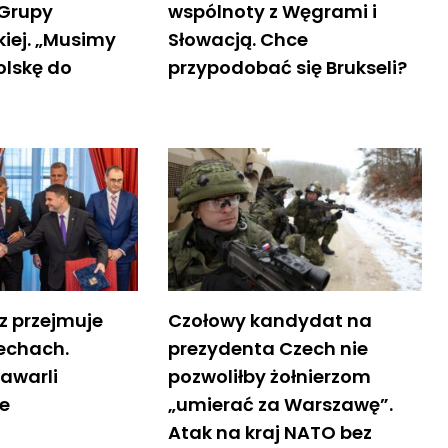
 Grupy
wspólnoty z Węgrami i
iej. „Musimy
Słowacją. Chce
olskę do
przypodobać się Brukseli?
z przejmuje
Czołowy kandydat na
echach.
prezydenta Czech nie
zawarli
pozwoliłby żołnierzom
e
„umierać za Warszawę”.
Atak na kraj NATO bez