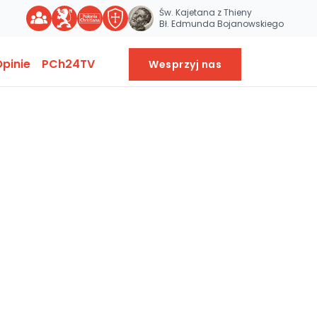
Św. Kajetana z Thieny
Bł. Edmunda Bojanowskiego
pinie
PCh24TV
Wesprzyj nas