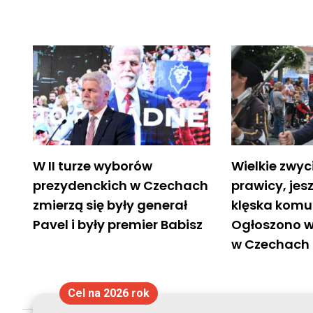
W II turze wyborów
Wielkie zwy
prezydenckich w Czechach
prawicy, jes
zmierzą się były generał
klęska komu
Pavel i były premier Babisz
Ogłoszono w
w Czechach
Cel na 2026 rok