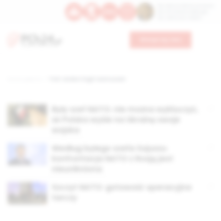
Św. Dominika Guzmana
Św. Emiliana, biskupa
Św. Zefiryna z Malii
Wesprzyj nas
Strona główna
TAG: anders fogh rasmussen
Były szef NATO: nie można wykluczyć,
że Polska wyśle na Ukrainę swoje
wojska
Według byłego szefa Sojuszu
konfrontacja NATO z Rosją jest
nieunikniona
Szczyt NATO: gotowość operacyjna
tarczy