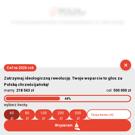
© Stowarzyszenie Kultury Chrześcijańskiej im. ks. Piotra Skargi
2026-08-08 12:35:12
×
Cel na 2026 rok
Zatrzymaj ideologiczną rewolucję. Twoje wsparcie to głos za
Polską chrześcijańską!
mamy:
218 543 zł
cel:
500 000 zł
44%
wybierz kwotę:
60
80
100
200
500
zł
zł
zł
zł
zł
Wspieram