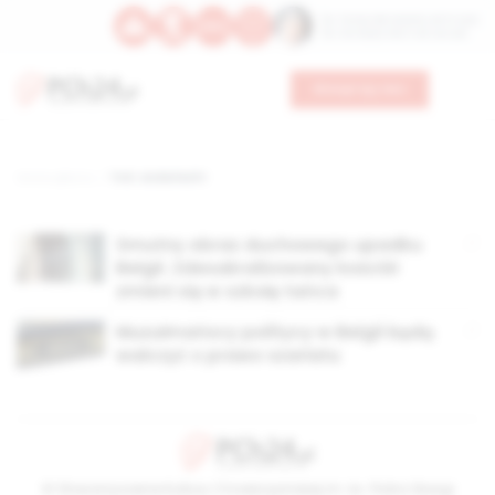
Św. Teresy Benedykty od Krzyża
Św. Kandydy Marii od Jezusa
Wesprzyj nas
Strona główna
TAG: anderlecht
Smutny obraz duchowego upadku
Belgii. Zdesakralizowany kościół
zmieni się w szkołę tańca
Muzułmańscy politycy w Belgii będą
walczyć o prawo szariatu
© Stowarzyszenie Kultury Chrześcijańskiej im. ks. Piotra Skargi