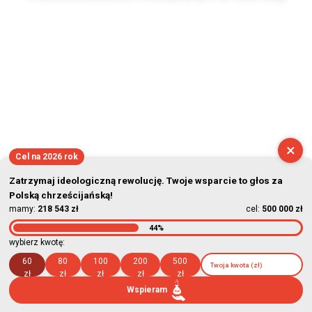
2026-08-09 08:14:58
×
Cel na 2026 rok
Zatrzymaj ideologiczną rewolucję. Twoje wsparcie to głos za
Polską chrześcijańską!
mamy:
218 543 zł
cel:
500 000 zł
44%
wybierz kwotę:
60
80
100
200
500
zł
zł
zł
zł
zł
Wspieram