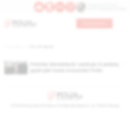
Św. Kajetana z Thieny
Bł. Edmunda Bojanowskiego
Wesprzyj nas
Strona główna
TAG: akt agresji
Premier Morawiecki: sankcje to jedyny
język jaki może zrozumieć Putin
© Stowarzyszenie Kultury Chrześcijańskiej im. ks. Piotra Skargi
2026-08-07 05:15:39