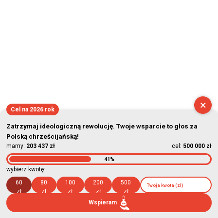
×
Cel na 2026 rok
Zatrzymaj ideologiczną rewolucję. Twoje wsparcie to głos za
Polską chrześcijańską!
mamy:
203 437 zł
cel:
500 000 zł
41%
wybierz kwotę:
60
80
100
200
500
zł
zł
zł
zł
zł
Wspieram