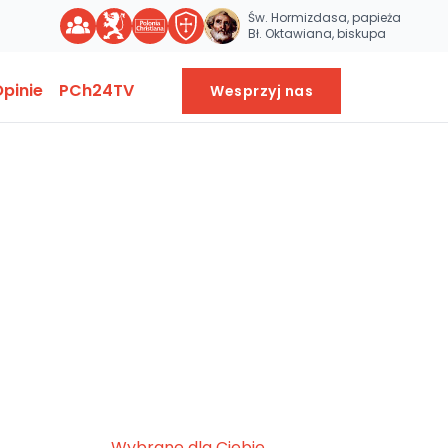
Św. Hormizdasa, papieża
Bł. Oktawiana, biskupa
pinie
PCh24TV
Wesprzyj nas
Wybrane dla Ciebie