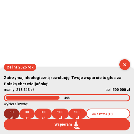
×
Cel na 2026 rok
Zatrzymaj ideologiczną rewolucję. Twoje wsparcie to głos za
Polską chrześcijańską!
mamy:
218 543 zł
cel:
500 000 zł
44%
wybierz kwotę:
60
80
100
200
500
zł
zł
zł
zł
zł
Wspieram