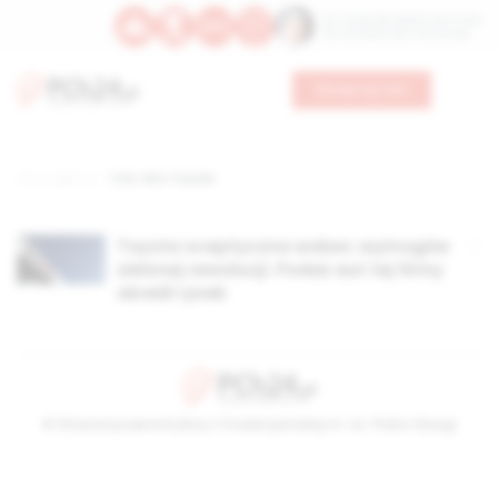
Św. Teresy Benedykty od Krzyża
Św. Kandydy Marii od Jezusa
Wesprzyj nas
Strona główna
TAG: Akio Toyoda
Toyota sceptyczna wobec wymogów
zielonej rewolucji. Podaż aut tej firmy
określi rynek
© Stowarzyszenie Kultury Chrześcijańskiej im. ks. Piotra Skargi
2026-08-09 07:23:14