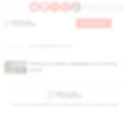
Św. Wawrzyńca, męczennika
Św. Amadeusza Portugalskiego
Wesprzyj nas
Strona główna
TAG: akcja wyborcz na litwie
Polacy na Litwie odważnie za ochroną
życia
© Stowarzyszenie Kultury Chrześcijańskiej im. ks. Piotra Skargi
2026-08-10 04:59:14