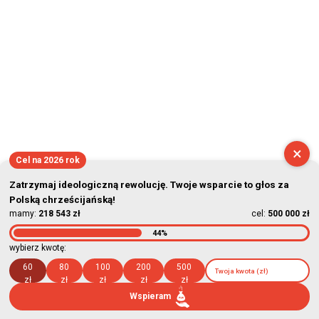
×
Cel na 2026 rok
Zatrzymaj ideologiczną rewolucję. Twoje wsparcie to głos za
Polską chrześcijańską!
mamy:
218 543 zł
cel:
500 000 zł
44%
wybierz kwotę:
60
80
100
200
500
zł
zł
zł
zł
zł
Wspieram