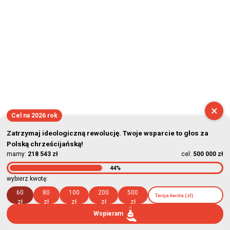
×
Cel na 2026 rok
Zatrzymaj ideologiczną rewolucję. Twoje wsparcie to głos za
Polską chrześcijańską!
mamy:
218 543 zł
cel:
500 000 zł
44%
wybierz kwotę:
60
80
100
200
500
zł
zł
zł
zł
zł
Wspieram