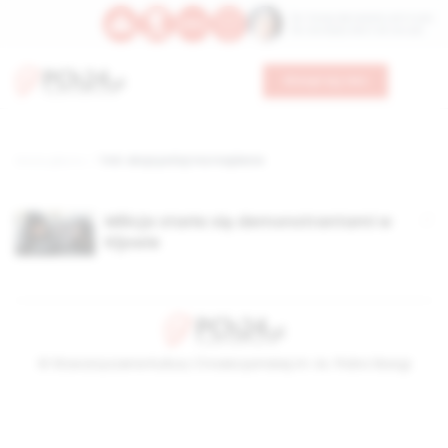
Św. Teresy Benedykty od Krzyża
Św. Kandydy Marii od Jezusa
Wesprzyj nas
Strona główna
TAG: akcja policji ma majdanie
Milicja starła się demonstrantami w
Kijowie
© Stowarzyszenie Kultury Chrześcijańskiej im. ks. Piotra Skargi
2026-08-09 03:16:04