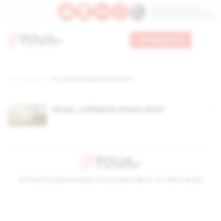
Św. Kajetana z Thieny
Bł. Edmunda Bojanowskiego
Wesprzyj nas
Strona główna
TAG: akcja oddajcie nasze złoto
Akcja „Oddajcie nasze złoto”
© Stowarzyszenie Kultury Chrześcijańskiej im. ks. Piotra Skargi
2026-08-07 19:29:13