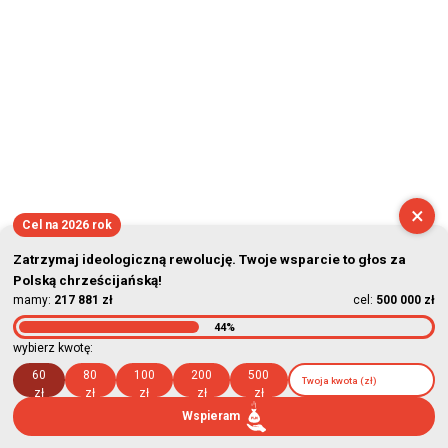
×
Cel na 2026 rok
Zatrzymaj ideologiczną rewolucję. Twoje wsparcie to głos za
Polską chrześcijańską!
mamy:
217 881 zł
cel:
500 000 zł
44%
wybierz kwotę:
60
80
100
200
500
zł
zł
zł
zł
zł
Wspieram