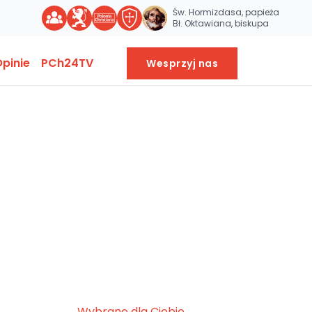
Św. Hormizdasa, papieża
Bł. Oktawiana, biskupa
pinie
PCh24TV
Wesprzyj nas
Wybrane dla Ciebie