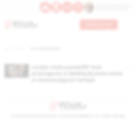
Św. Hormizdasa, papieża
Bł. Oktawiana, biskupa
Wesprzyj nas
Strona główna
TAG: akcja Hydrant
Londyn stolicą pedofilii? Ilość
przestępstw w Wielkiej Brytanii rośnie
w zastraszającym tempie
© Stowarzyszenie Kultury Chrześcijańskiej im. ks. Piotra Skargi
2026-08-06 19:43:01