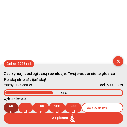
×
Cel na 2026 rok
Zatrzymaj ideologiczną rewolucję. Twoje wsparcie to głos za
Polską chrześcijańską!
mamy:
203 386 zł
cel:
500 000 zł
41%
wybierz kwotę:
60
80
100
200
500
zł
zł
zł
zł
zł
Wspieram