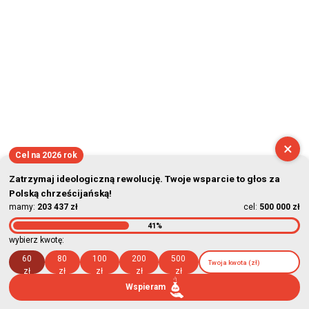
×
Cel na 2026 rok
Zatrzymaj ideologiczną rewolucję. Twoje wsparcie to głos za
Polską chrześcijańską!
mamy:
203 437 zł
cel:
500 000 zł
41%
wybierz kwotę:
60
80
100
200
500
zł
zł
zł
zł
zł
Wspieram