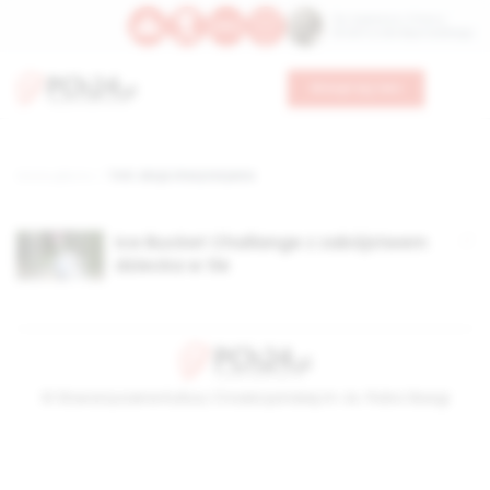
Św. Kajetana z Thieny
Bł. Edmunda Bojanowskiego
Wesprzyj nas
Strona główna
TAG: akcja charytatywna
Ice Bucket Challange z zabójstwem
dziecka w tle
© Stowarzyszenie Kultury Chrześcijańskiej im. ks. Piotra Skargi
2026-08-07 07:33:37