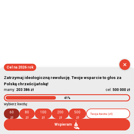
×
Cel na 2026 rok
Zatrzymaj ideologiczną rewolucję. Twoje wsparcie to głos za
Polską chrześcijańską!
mamy:
203 386 zł
cel:
500 000 zł
41%
wybierz kwotę:
60
80
100
200
500
zł
zł
zł
zł
zł
Wspieram