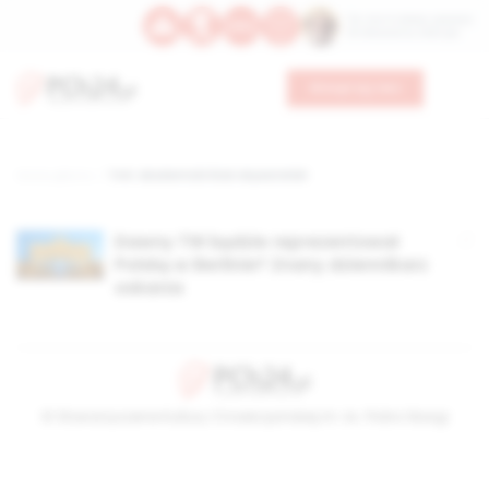
Św. Hormizdasa, papieża
Bł. Oktawiana, biskupa
Wesprzyj nas
Strona główna
TAG: akademicki klub obywatelski
Dawny TW będzie reprezentował
Polskę w Berlinie? Znany dziennikarz
oskarża
© Stowarzyszenie Kultury Chrześcijańskiej im. ks. Piotra Skargi
2026-08-06 16:51:00