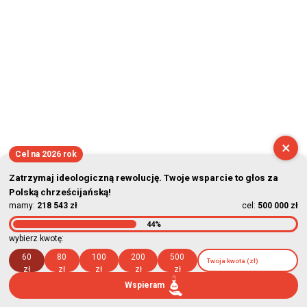
×
Cel na 2026 rok
Zatrzymaj ideologiczną rewolucję. Twoje wsparcie to głos za
Polską chrześcijańską!
mamy:
218 543 zł
cel:
500 000 zł
44%
wybierz kwotę:
60
80
100
200
500
zł
zł
zł
zł
zł
Wspieram