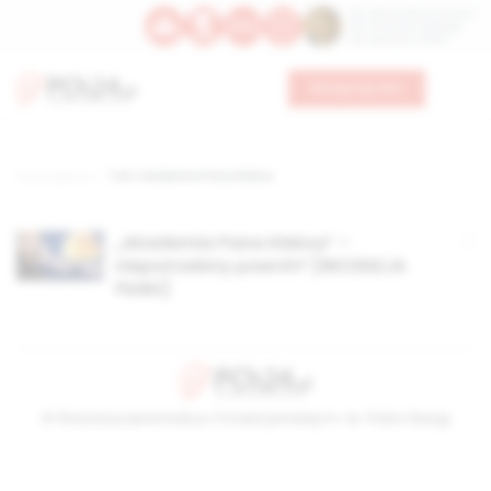
Św. Dominika Guzmana
Św. Emiliana, biskupa
Św. Zefiryna z Malii
Wesprzyj nas
Strona główna
TAG: Akademia Pana Kleksa
„Akademia Pana Kleksa” –
niepotrzebny powrót? [RECENZJA
FILMU]
© Stowarzyszenie Kultury Chrześcijańskiej im. ks. Piotra Skargi
2026-08-08 13:26:34