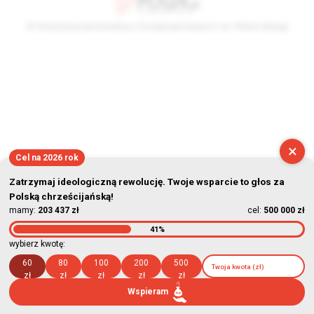
© Stowarzyszenie Kultury Chrześcijańskiej im. ks. Piotra Skargi
2026-08-07 07:56:57
×
Cel na 2026 rok
Zatrzymaj ideologiczną rewolucję. Twoje wsparcie to głos za
Polską chrześcijańską!
mamy:
203 437 zł
cel:
500 000 zł
41%
wybierz kwotę:
60
80
100
200
500
zł
zł
zł
zł
zł
Wspieram