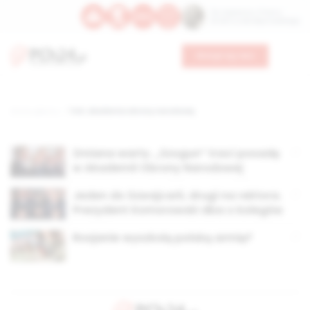
Św. Kajetana z Thieny
Bł. Edmunda Bojanowskiego
Wesprzyj nas
Strona główna
TAG: akademia obrony narodowej
Zmiana warty. „Szogun” traci posadę
w Akademii Obrony Narodowej
Jeden do Szwajcarii, drugi na rektora.
Prezydent Komorowski dba o kolegów
Rosjanie wyszkolą polską armię?