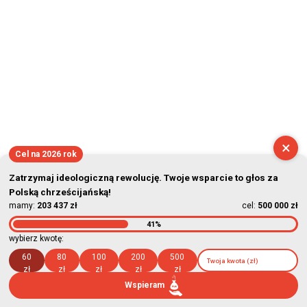
×
Cel na 2026 rok
Zatrzymaj ideologiczną rewolucję. Twoje wsparcie to głos za
Polską chrześcijańską!
mamy:
203 437 zł
cel:
500 000 zł
41%
wybierz kwotę:
60
80
100
200
500
zł
zł
zł
zł
zł
Wspieram