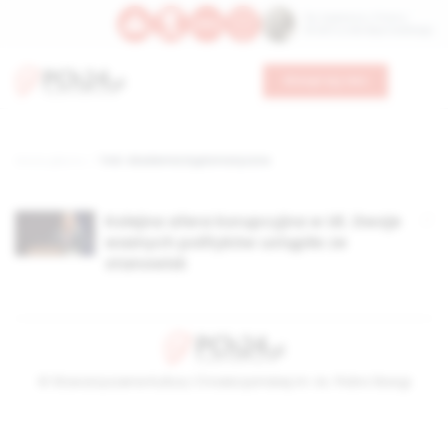
Św. Kajetana z Thieny
Bł. Edmunda Bojanowskiego
Wesprzyj nas
Strona główna
TAG: Akademia Dyplomatyczna
Kolejna afera korupcyjna w UE. Dwoje
ważnych polityków ustąpiło ze
stanowisk
© Stowarzyszenie Kultury Chrześcijańskiej im. ks. Piotra Skargi
2026-08-07 04:24:42