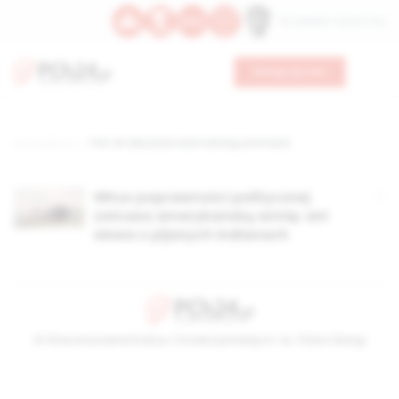
Św. Oswalda, męczennika
Wesprzyj nas
Strona główna
TAG: air education and training command
Wirus poprawności politycznej
zatruwa amerykańską armię: ani
słowa o pijanych Indianach
© Stowarzyszenie Kultury Chrześcijańskiej im. ks. Piotra Skargi
2026-08-05 23:15:01