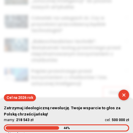
„sztucznej inteligencji” do pisania
nowych artykułów
Człowiek na usługach AI. Czy w
przyszłości pracodawcą będzie
technologia?
„Bałwochwalstwo techniki”.
Watykański teolog przestrzega przed
niepohamowanym korzystaniem z
chatbotów
Papież przestrzega przed
korzystaniem z chatbotów i tzw.
sztucznej inteligencji
Starsze
×
Cel na 2026 rok
Zatrzymaj ideologiczną rewolucję. Twoje wsparcie to głos za
Polską chrześcijańską!
mamy:
218 543 zł
cel:
500 000 zł
44%
© Stowarzyszenie Kultury Chrześcijańskiej im. ks. Piotra Skargi