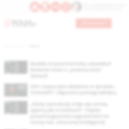
Św. Teresy Benedykty od Krzyża
Św. Kandydy Marii od Jezusa
Wesprzyj nas
Strona główna
TAG: AI
Modele AI poza kontrolą człowieka?
Badanie mówi o „przemycaniu”
danych
USA: rozpoczęto śledztwo w sprawie…
ChataGPT. Algorytm pomógł zabójcy
„Kiedy symulacja staje się normą,
żyjemy jak w bańkach”. Papież
przestrzegł przed zagrożeniami ze
strony tzw. sztucznej inteligencji