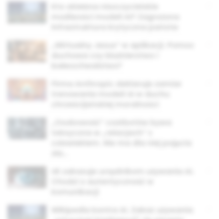
Kto okiełzna niszczycielskie
możliwości modeli AI? Zagrożona
infrastruktura krytyczna państw
„Wirtualny Jezus” w aplikacji. Pomoc
duchowa czy bluźnierstwo i
bałwochwalstwo?
Firma Anthropic deklaruje zamiar
trenowania modeli AI w duchu
chrześcijańskiej moralności
„Osobowość” czatbotów bywa
toksyczna w „relacjach” z
człowiekiem. Nie ma dla niej pojęcia
zła…
UE zakazuje urzędnikom używania AI.
Chodzi o autentyczność w
komunikacji
Wikipedia kontra AI. Zakaz używania