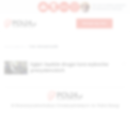
Św. Hormizdasa, papieża
Bł. Oktawiana, biskupa
Wesprzyj nas
Strona główna
TAG: Ahmed Szafik
Egipt: będzie druga tura wyborów
prezydenckich
© Stowarzyszenie Kultury Chrześcijańskiej im. ks. Piotra Skargi
2026-08-06 10:11:06