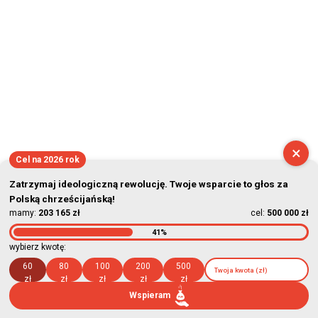
×
Cel na 2026 rok
Zatrzymaj ideologiczną rewolucję. Twoje wsparcie to głos za
Polską chrześcijańską!
mamy:
203 165 zł
cel:
500 000 zł
41%
wybierz kwotę:
60
80
100
200
500
zł
zł
zł
zł
zł
Wspieram