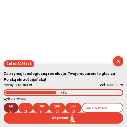
×
Cel na 2026 rok
Zatrzymaj ideologiczną rewolucję. Twoje wsparcie to głos za
Polską chrześcijańską!
mamy:
218 703 zł
cel:
500 000 zł
44%
wybierz kwotę:
60
80
100
200
500
zł
zł
zł
zł
zł
Wspieram