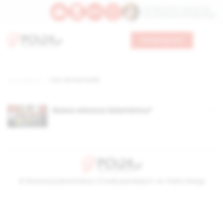
Św. Wawrzyńca, męczennika
Św. Amadeusza Portugalskiego
Wesprzyj nas
Strona główna
TAG: Ahmad Szafik
Nowa wiosna islamizmu?
© Stowarzyszenie Kultury Chrześcijańskiej im. ks. Piotra Skargi
2026-08-10 19:26:01