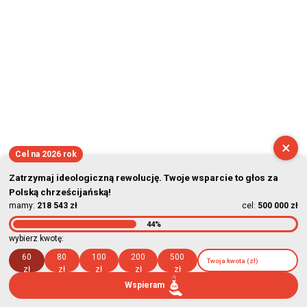
×
Cel na 2026 rok
Zatrzymaj ideologiczną rewolucję. Twoje wsparcie to głos za
Polską chrześcijańską!
mamy:
218 543 zł
cel:
500 000 zł
44%
wybierz kwotę:
60
80
100
200
500
zł
zł
zł
zł
zł
Wspieram