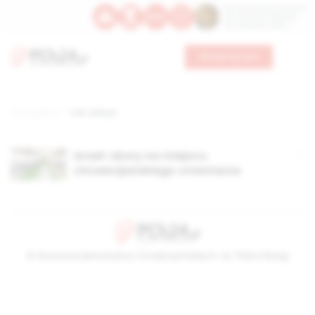
Św. Dominika Guzmana
Św. Emiliana, biskupa
Św. Zefiryna z Malii
Wesprzyj nas
Strona główna
TAG: Ahihud
Izrael: obory na miejscu
chrześcijańskiego cmentarza
© Stowarzyszenie Kultury Chrześcijańskiej im. ks. Piotra Skargi
2026-08-08 11:26:25