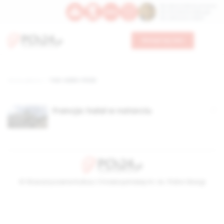
Św. Dominika Guzmana
Św. Emiliana, biskupa
Św. Zefiryna z Malii
Wesprzyj nas
Strona główna
TAG: AGRO-FOOD
Francja: halal w natarciu
© Stowarzyszenie Kultury Chrześcijańskiej im. ks. Piotra Skargi
2026-08-08 08:22:03