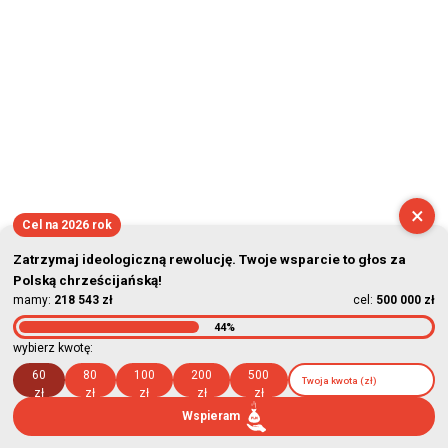
×
Cel na 2026 rok
Zatrzymaj ideologiczną rewolucję. Twoje wsparcie to głos za
Polską chrześcijańską!
mamy:
218 543 zł
cel:
500 000 zł
44%
wybierz kwotę:
60
80
100
200
500
zł
zł
zł
zł
zł
Wspieram