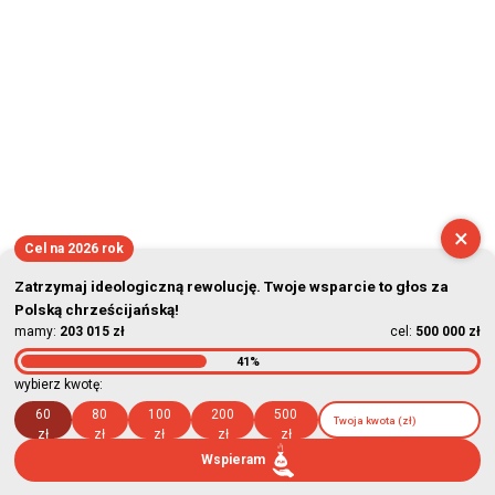
×
Cel na 2026 rok
Zatrzymaj ideologiczną rewolucję. Twoje wsparcie to głos za
Polską chrześcijańską!
mamy:
203 015 zł
cel:
500 000 zł
41%
wybierz kwotę:
60
80
100
200
500
zł
zł
zł
zł
zł
Wspieram