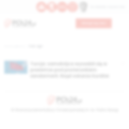
Św. Oswalda, męczennika
Wesprzyj nas
Strona główna
TAG: Agri
Turcja: samobójca wysadził się w
powietrze pod posterunkiem
żandarmerii. Rząd oskarża Kurdów
© Stowarzyszenie Kultury Chrześcijańskiej im. ks. Piotra Skargi
2026-08-05 22:35:06