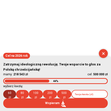
2026-08-09 06:15:06
×
Cel na 2026 rok
Zatrzymaj ideologiczną rewolucję. Twoje wsparcie to głos za
Polską chrześcijańską!
mamy:
218 543 zł
cel:
500 000 zł
44%
wybierz kwotę:
60
80
100
200
500
zł
zł
zł
zł
zł
Wspieram