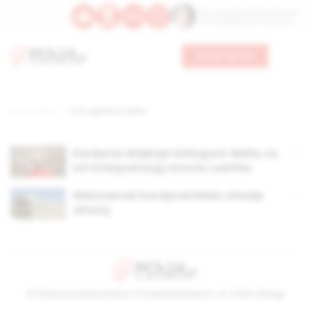
Św. Teresy Benedykty od Krzyża
Św. Kandydy Marii od Jezusa
Wesprzyj nas
Strona główna
TAG: Agostino Vallini
Kardynał dziękuje biskupom Malty za
ich interpretację Amoris Laetitia
Wietnamski kardynał bliski chwały
ołtarzy
© Stowarzyszenie Kultury Chrześcijańskiej im. ks. Piotra Skargi