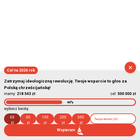
×
Cel na 2026 rok
Zatrzymaj ideologiczną rewolucję. Twoje wsparcie to głos za
Polską chrześcijańską!
mamy:
218 543 zł
cel:
500 000 zł
44%
wybierz kwotę:
60
80
100
200
500
zł
zł
zł
zł
zł
Wspieram