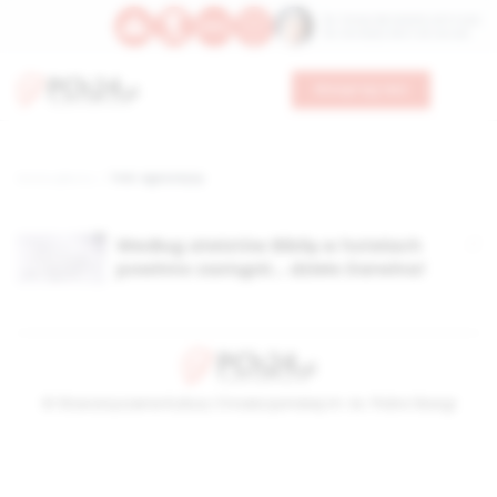
Św. Teresy Benedykty od Krzyża
Św. Kandydy Marii od Jezusa
Wesprzyj nas
Strona główna
TAG: agnostycy
Według ateistów Biblię w hotelach
powinno zastąpić… dzieło Darwina!
© Stowarzyszenie Kultury Chrześcijańskiej im. ks. Piotra Skargi
2026-08-09 06:14:43