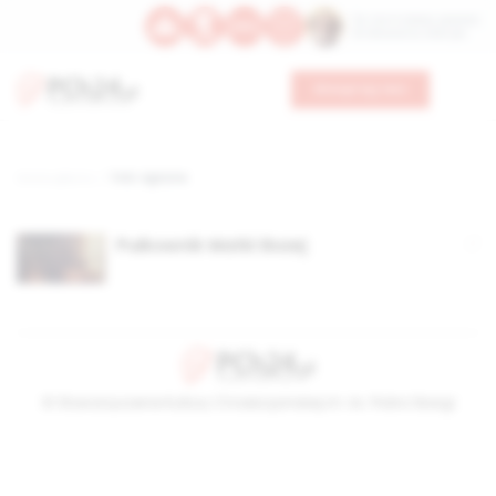
Św. Hormizdasa, papieża
Bł. Oktawiana, biskupa
Wesprzyj nas
Strona główna
TAG: Agnone
Pułkownik Matki Bożej
© Stowarzyszenie Kultury Chrześcijańskiej im. ks. Piotra Skargi
2026-08-06 01:10:21