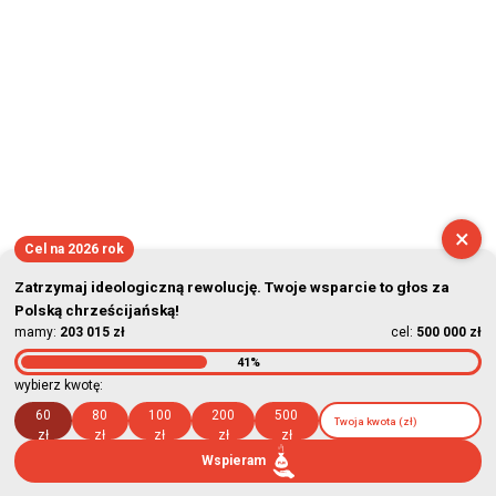
×
Cel na 2026 rok
Zatrzymaj ideologiczną rewolucję. Twoje wsparcie to głos za
Polską chrześcijańską!
mamy:
203 015 zł
cel:
500 000 zł
41%
wybierz kwotę:
60
80
100
200
500
zł
zł
zł
zł
zł
Wspieram