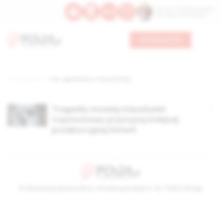
Św. Hormizdasa, papieża
Bł. Oktawiana, biskupa
Wesprzyj nas
Strona główna
TAG: Agnieszka z Częstochowy
Tragedia zmarłej mieszkanki
Częstochowy przyczyną kolejnej
proaborcyjnej histerii
© Stowarzyszenie Kultury Chrześcijańskiej im. ks. Piotra Skargi
2026-08-06 11:32:47