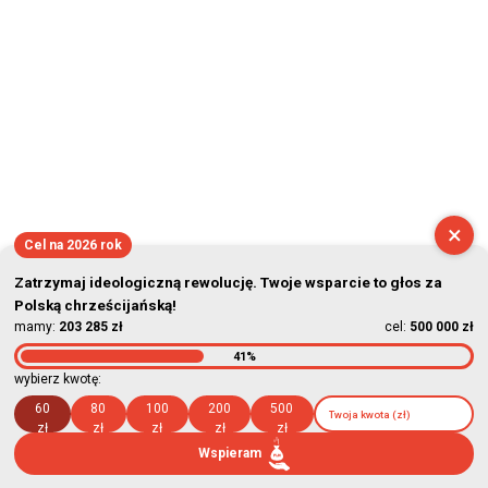
×
Cel na 2026 rok
Zatrzymaj ideologiczną rewolucję. Twoje wsparcie to głos za
Polską chrześcijańską!
mamy:
203 285 zł
cel:
500 000 zł
41%
wybierz kwotę:
60
80
100
200
500
zł
zł
zł
zł
zł
Wspieram