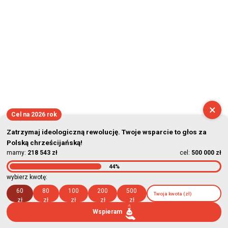
×
Cel na 2026 rok
Zatrzymaj ideologiczną rewolucję. Twoje wsparcie to głos za
Polską chrześcijańską!
mamy:
218 543 zł
cel:
500 000 zł
44%
wybierz kwotę:
60
80
100
200
500
zł
zł
zł
zł
zł
Wspieram