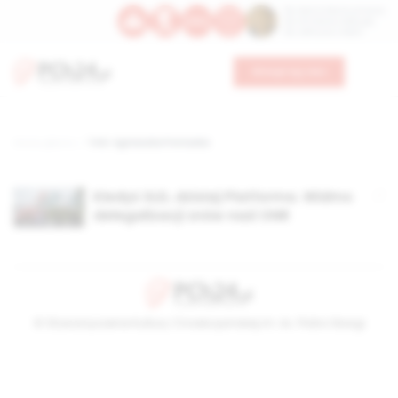
Św. Dominika Guzmana
Św. Emiliana, biskupa
Św. Zefiryna z Malii
Wesprzyj nas
Strona główna
TAG: Agnieszka Pomaska
Kiedyś SLD, dzisiaj Platforma. Widmo
delegalizacji znów nad ONR
© Stowarzyszenie Kultury Chrześcijańskiej im. ks. Piotra Skargi
2026-08-08 16:45:51