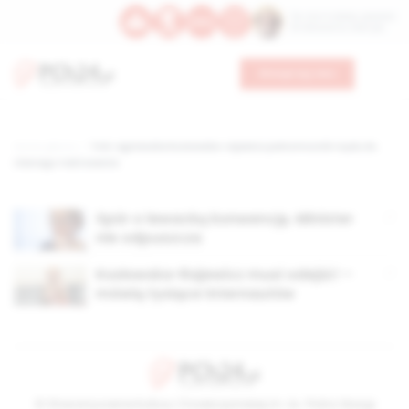
Św. Hormizdasa, papieża
Bł. Oktawiana, biskupa
Wesprzyj nas
Strona główna
TAG: agnieszka kozłowska-rajewicz pełnomocnik rządu ds.
równego traktowania
Spór o lewacką konwencję. Minister
nie odpuszcza
Kozłowska-Rajewicz musi odejść! –
mówią tysiące internautów
© Stowarzyszenie Kultury Chrześcijańskiej im. ks. Piotra Skargi