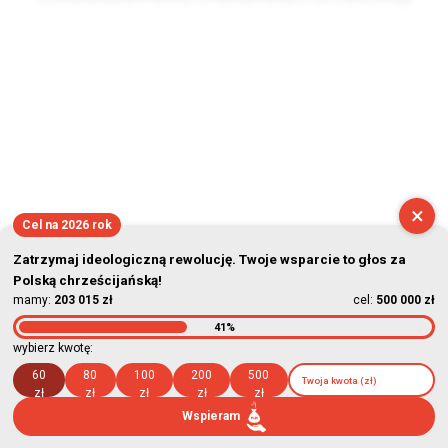
2026-08-06 03:53:16
×
Cel na 2026 rok
Zatrzymaj ideologiczną rewolucję. Twoje wsparcie to głos za
Polską chrześcijańską!
mamy:
203 015 zł
cel:
500 000 zł
41%
wybierz kwotę:
60
80
100
200
500
zł
zł
zł
zł
zł
Wspieram