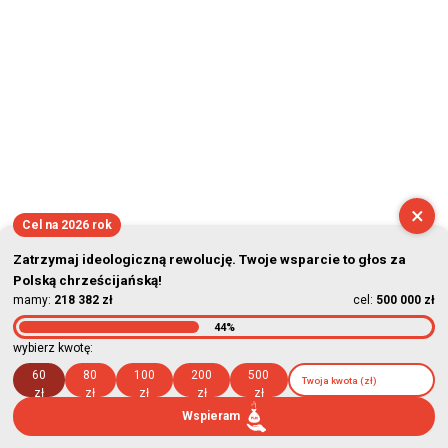
×
Cel na 2026 rok
Zatrzymaj ideologiczną rewolucję. Twoje wsparcie to głos za
Polską chrześcijańską!
mamy:
218 382 zł
cel:
500 000 zł
44%
wybierz kwotę:
60
80
100
200
500
zł
zł
zł
zł
zł
Wspieram