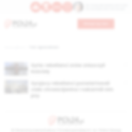
Św. Teresy Benedykty od Krzyża
Św. Kandydy Marii od Jezusa
Wesprzyj nas
Strona główna
TAG: Agnes Miriam
Syria: rebelianci znów zniszczyli
kościoły
Syryjscy rebelianci poćwiartowali
ciało chrześcijanina i nakarmili nim
psy
© Stowarzyszenie Kultury Chrześcijańskiej im. ks. Piotra Skargi