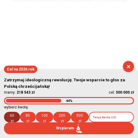
2026-08-09 11:22:44
×
Cel na 2026 rok
Zatrzymaj ideologiczną rewolucję. Twoje wsparcie to głos za
Polską chrześcijańską!
mamy:
218 543 zł
cel:
500 000 zł
44%
wybierz kwotę:
60
80
100
200
500
zł
zł
zł
zł
zł
Wspieram