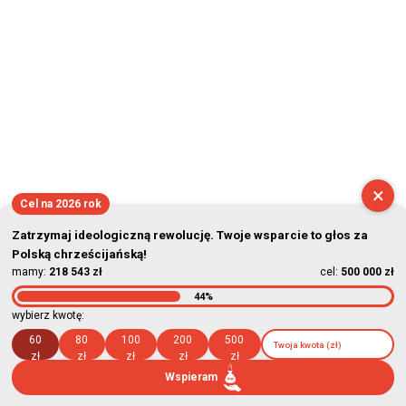
×
Cel na 2026 rok
Zatrzymaj ideologiczną rewolucję. Twoje wsparcie to głos za
Polską chrześcijańską!
mamy:
218 543 zł
cel:
500 000 zł
44%
wybierz kwotę:
60
80
100
200
500
zł
zł
zł
zł
zł
Wspieram