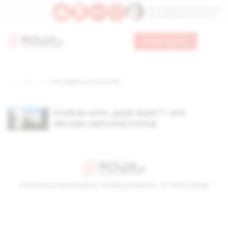
Św. Teresy Benedykty od Krzyża
Św. Kandydy Marii od Jezusa
Wesprzyj nas
Strona główna
TAG: agentura niemiecka
Koalicja uzna „język śląski”? Jest
decyzja sejmowej komisji
© Stowarzyszenie Kultury Chrześcijańskiej im. ks. Piotra Skargi
2026-08-09 06:11:26